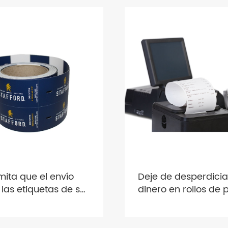
Falso a prueba de s
 desperdiciar
productos: ¡Seguri
en rollos de punto
invisible incorporad
a de baja calidad:
cada etiqueta!
ese a la impresión
ente hoy mismo!