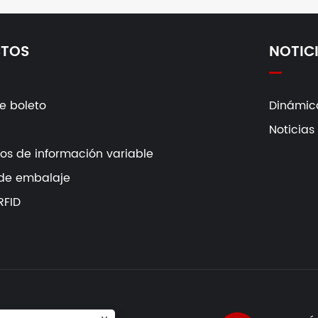
TOS
NOTIC
e boleto
Dinámic
Noticias
s de información variable
 de embalaje
RFID