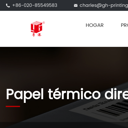
+86-020-85549583
charles@gh-printin


HOGAR
PR
Papel térmico dir