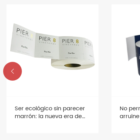

No permita que el envío
Deje de
arruine las etiquetas de sus
dinero 
prendas: ¡soluciones
de vent
inteligentes que duran!
¡cámbi
intelig