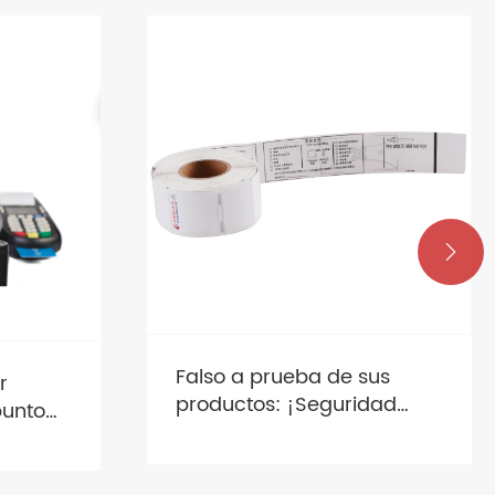

us
Desbloquee las ganancias
dad
minoristas: ¡el poder oculto
a en
de las etiquetas de precios
premium!